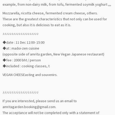
example, from non-dairy milk, from tofu, fermented soymilk yoghurt ,,,
Mozzarella, ricotta cheese, fermented cream cheese, others.
These are the greatest characteristics that not only can be used for
cooking, but also it is delicious to eat as it is.
♪♪♪♪♪♪♪♪♪♪♪♪♪♪♪♪♪♪♪♪
◆date : 11 Dec 12:00- 15:00
◆at : madoi-zen cuisine
(opposite side of amrita garden, New Vegan Japanese restaurant)
◆fee : 2000 bht / person
◆included : cooking classes, t
VEGAN CHEESEasting and souvenirs.
♪♪♪♪♪♪♪♪♪♪♪♪♪♪♪♪♪♪♪♪
If you are interested, please send us an email to
amritagarden.booking@gmail.com.
The acceptance will not be completed only with a statement of