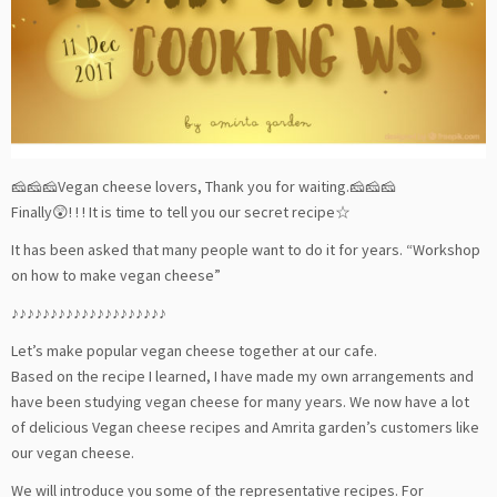
🧀🧀🧀Vegan cheese lovers, Thank you for waiting.🧀🧀🧀
Finally😲! ! ! It is time to tell you our secret recipe☆
It has been asked that many people want to do it for years. “Workshop
on how to make vegan cheese”
♪♪♪♪♪♪♪♪♪♪♪♪♪♪♪♪♪♪♪♪
Let’s make popular vegan cheese together at our cafe.
Based on the recipe I learned, I have made my own arrangements and
have been studying vegan cheese for many years. We now have a lot
of delicious Vegan cheese recipes and Amrita garden’s customers like
our vegan cheese.
We will introduce you some of the representative recipes. For