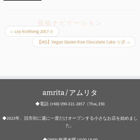
投稿ナビゲーション
←
Loy krathong 2017 ♬
【WS】Vegan Gluten free Chocolate Cake ☆彡
→
amrita / アムリタ
◆電話: (+66) 090-321-2857（Thai, EN)
◆2023年、旧市街に週に一度だけオープンする小さなお店を始めまし
た。
◆OPEN 毎週水曜 10:00-15:00