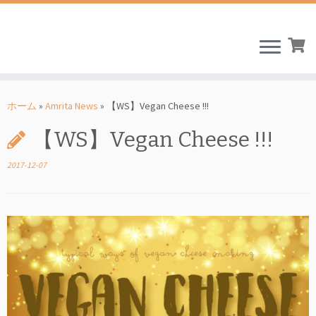
コ
ン
ホーム
»
Amrita News
»
【WS】Vegan Cheese !!!
テ
【WS】Vegan Cheese !!!
ン
ツ
2017-12-07
へ
ス
キ
ッ
プ