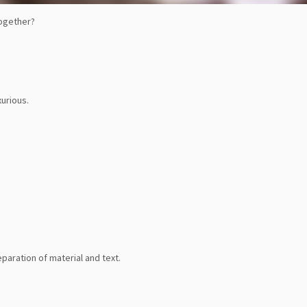
together?
urious.
aration of material and text.