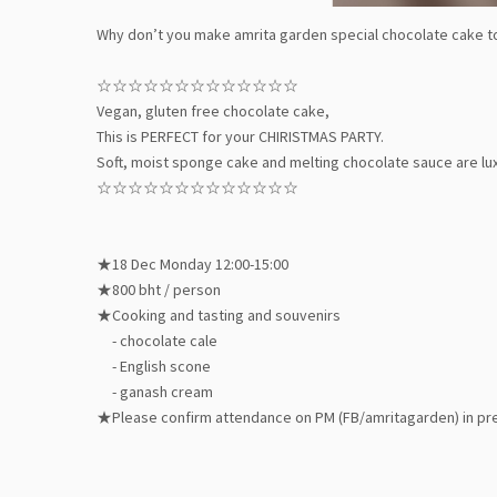
Why don’t you make amrita garden special chocolate cake 
☆☆☆☆☆☆☆☆☆☆☆☆☆
Vegan, gluten free chocolate cake,
This is PERFECT for your CHIRISTMAS PARTY.
Soft, moist sponge cake and melting chocolate sauce are lux
☆☆☆☆☆☆☆☆☆☆☆☆☆
★18 Dec Monday 12:00-15:00
★800 bht / person
★Cooking and tasting and souvenirs
- chocolate cale
- English scone
- ganash cream
★Please confirm attendance on PM (FB/amritagarden) in prep