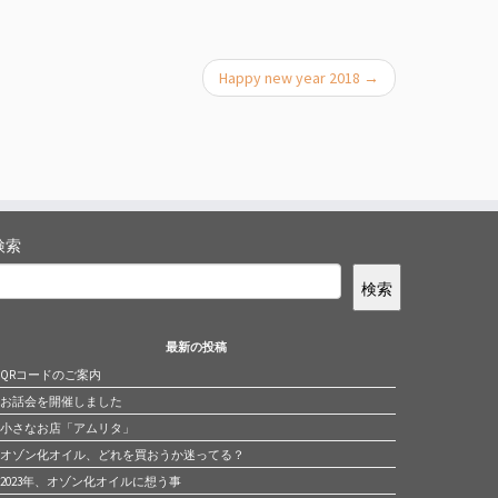
Happy new year 2018
→
検索
検索
最新の投稿
QRコードのご案内
お話会を開催しました
小さなお店「アムリタ」
オゾン化オイル、どれを買おうか迷ってる？
2023年、オゾン化オイルに想う事