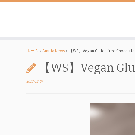
コ
ン
ホーム
»
Amrita News
»
【WS】Vegan Gluten free Chocolat
テ
ン
【WS】Vegan Glute
ツ
へ
2017-12-07
ス
キ
ッ
プ