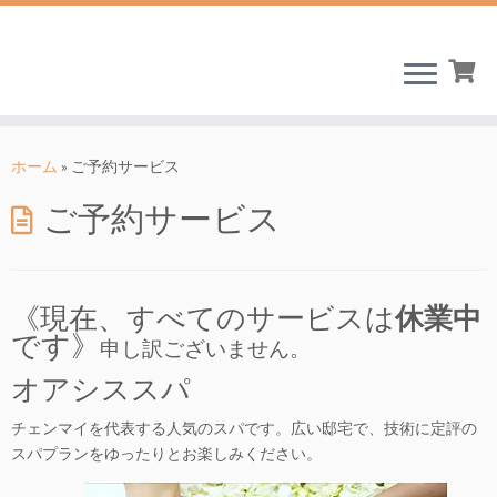
コ
ン
ホーム
»
ご予約サービス
テ
ご予約サービス
ン
ツ
へ
ス
《現在、すべてのサービスは
休業中
キ
です》
ッ
申し訳ございません。
プ
オアシススパ
チェンマイを代表する人気のスパです。広い邸宅で、技術に定評の
スパプランをゆったりとお楽しみください。