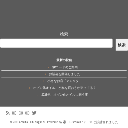
検索
検索
最新の投稿
QRコードのご案内
お話会を開催しました
小さなお店「アムリタ」
オゾン化オイル、どれを買おうか迷ってる？
2023年、オゾン化オイルに想う事
·
© 2026
Amrita | Chiang mai
·
Powered by
·
Customizr テーマ
と設計されました
·