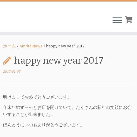
コ
ン
ホーム
»
Amrita News
»
happy new year 2017
テ
happy new year 2017
ン
ツ
2017-01-07
へ
ス
キ
ッ
明けましておめでとうございます。
プ
年末年始ずーっとお店を開けていて、たくさんの新年の笑顔にお会
いすることが出来ました。
ほんとうにいつもありがとうございます。