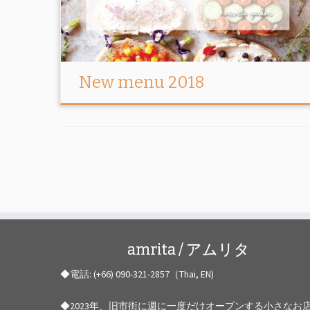
New menu 2018
amrita / アムリタ
◆電話: (+66) 090-321-2857（Thai, EN)
◆2023年、旧市街に週に一度だけオープンする小さなお