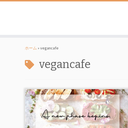
コ
ン
ホーム
»
vegancafe
テ
ン
vegancafe
ツ
へ
ス
キ
ッ
プ