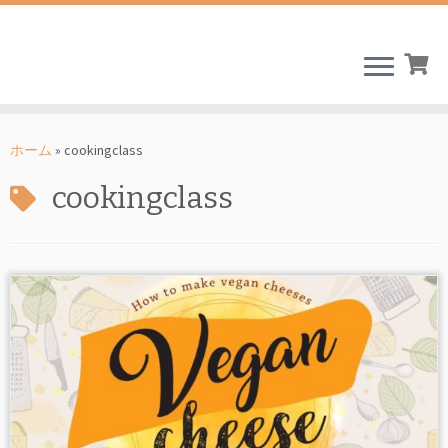
コ
ン
ホーム
»
cookingclass
テ
cookingclass
ン
ツ
へ
ス
キ
ッ
プ