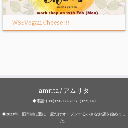
WS:::Vegan Cheese !!!
amrita / アムリタ
◆電話: (+66) 090-321-2857（Thai, EN)
◆2023年、旧市街に週に一度だけオープンする小さなお店を始めまし
た。