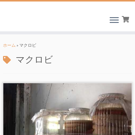
コ
ン
ホーム
»
マクロビ
テ
マクロビ
ン
ツ
へ
ス
キ
ッ
プ