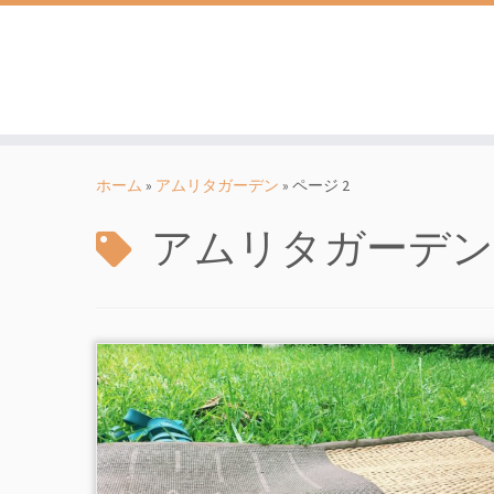
コ
ン
ホーム
»
アムリタガーデン
»
ページ 2
テ
ン
アムリタガーデン
ツ
へ
ス
キ
ッ
プ