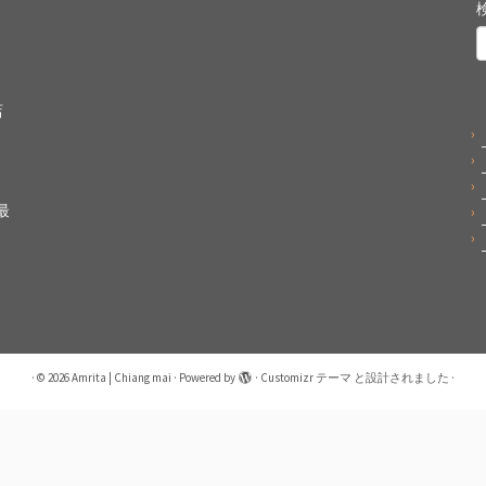
店
最
·
© 2026
Amrita | Chiang mai
·
Powered by
·
Customizr テーマ
と設計されました
·
日本語