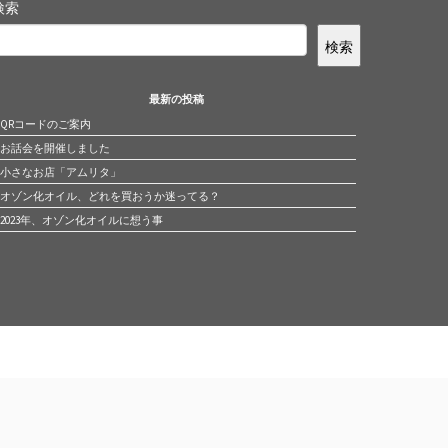
検索
検索
最新の投稿
QRコードのご案内
お話会を開催しました
小さなお店「アムリタ」
オゾン化オイル、どれを買おうか迷ってる？
2023年、オゾン化オイルに想う事