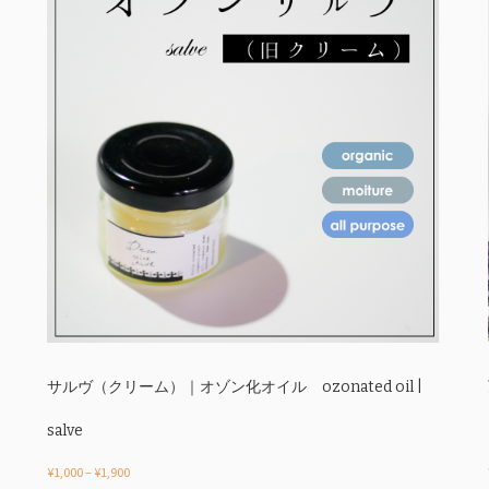
サルヴ（クリーム）｜オゾン化オイル ozonated oil |
salve
価
¥
1,000
–
¥
1,900