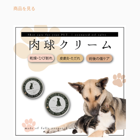
格
こ
商品を見る
帯:
の
¥1,000
商
–
品
¥1,900
に
は
複
数
の
バ
リ
エ
ー
シ
ョ
ン
が
あ
り
ま