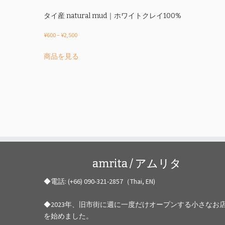
プ
シ
タイ産 natural mud｜ホワイトクレイ100%
ョ
価
¥
600
–
¥
2,500
ン
格
は
こ
商品を見る
帯:
商
の
¥600
品
商
–
ペ
品
¥2,500
ー
に
ジ
は
か
複
ら
数
選
の
択
バ
で
リ
amrita / アムリタ
き
エ
ま
◆電話: (+66) 090-321-2857（Thai, EN)
ー
す
シ
ョ
◆2023年、旧市街に週に一度だけオープンする小さなお
ン
を始めました。