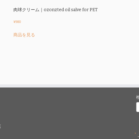
す。
オ
肉球クリーム｜ozonzted oil salve for PET
プ
シ
¥
980
ョ
こ
商品を見る
ン
の
は
商
商
品
品
に
ペ
は
ー
複
ジ
数
か
の
ら
バ
選
リ
択
エ
で
ー
き
シ
ま
ョ
店
す
ン