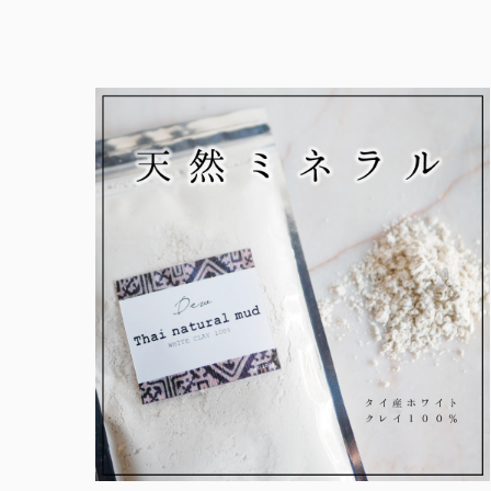
¥500
商
–
品
¥950
に
は
複
数
の
バ
リ
エ
ー
シ
ョ
ン
が
あ
り
ま
す。
オ