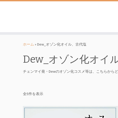
コ
ン
ホーム
»
Dew_オゾン化オイル、古代塩
テ
ン
Dew_オゾン化オイ
ツ
へ
チェンマイ発・Dewのオゾン化コスメ等は、こちらから
ス
キ
ッ
プ
人
全5件を表示
気
順