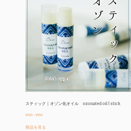
スティック｜オゾン化オイル ozonated oil | stick
価
¥
500
–
¥
950
格
こ
商品を見る
帯:
の