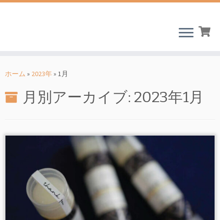
コ
ン
ホーム
»
2023年
»
1月
テ
月別アーカイブ:
2023年1月
ン
ツ
へ
ス
キ
ッ
プ